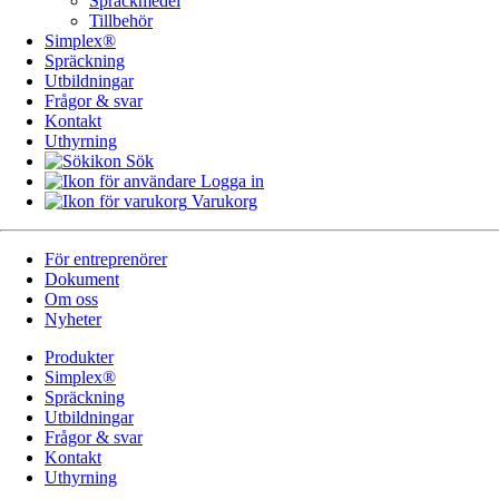
Spräckmedel
Tillbehör
Simplex®
Spräckning
Utbildningar
Frågor & svar
Kontakt
Uthyrning
Sök
Logga in
Varukorg
För entreprenörer
Dokument
Om oss
Nyheter
Produkter
Simplex®
Spräckning
Utbildningar
Frågor & svar
Kontakt
Uthyrning