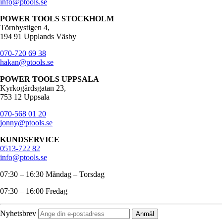
info@ptools.se
POWER TOOLS STOCKHOLM
Törnbystigen 4,
194 91 Upplands Väsby
070-720 69 38
hakan@ptools.se
POWER TOOLS UPPSALA
Kyrkogårdsgatan 23,
753 12 Uppsala
070-568 01 20
jonny@ptools.se
KUNDSERVICE
0513-722 82
info@ptools.se
07:30 – 16:30 Måndag – Torsdag
07:30 – 16:00 Fredag
Nyhetsbrev