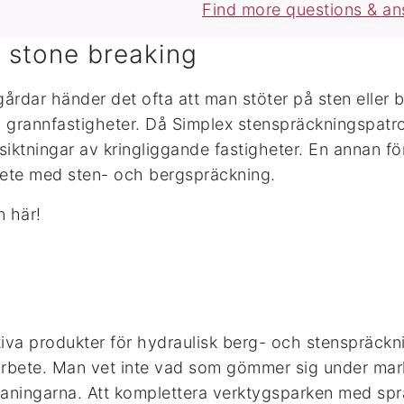
Find more questions & a
x stone breaking
ädgårdar händer det ofta att man stöter på sten eller
till grannfastigheter. Då Simplex stenspräckningspat
 besiktningar av kringliggande fastigheter. En annan
rbete med sten- och bergspräckning.
 här!
iva produkter för hydraulisk berg- och stenspräckni
enadarbete. Man vet inte vad som gömmer sig under m
tmaningarna. Att komplettera verktygsparken med sprä