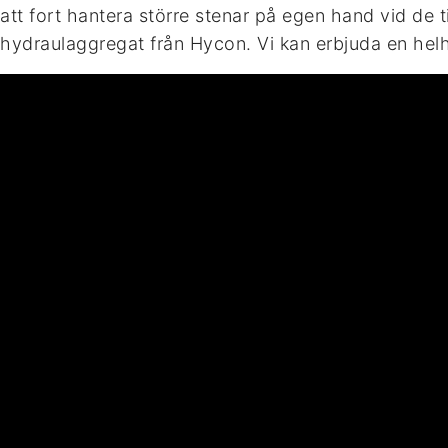
att fort hantera större stenar på egen hand vid de ti
hydraulaggregat från Hycon. Vi kan erbjuda en hel