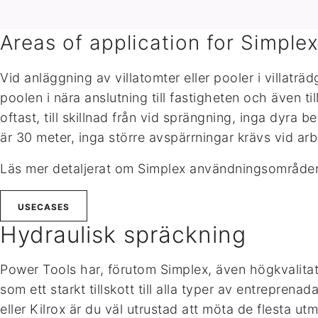
Areas of application for Simple
Vid anläggning av villatomter eller pooler i villatr
poolen i nära anslutning till fastigheten och även 
oftast, till skillnad från vid sprängning, inga dyra
är 30 meter, inga större avspärrningar krävs vid a
Läs mer detaljerat om Simplex användningsområden
USECASES
Hydraulisk spräckning
Power Tools har, förutom Simplex, även högkvalitat
som ett starkt tillskott till alla typer av entrepr
eller Kilrox är du väl utrustad att möta de flesta u