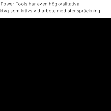
v. Power Tools har även högkvalitativa
rktyg som krävs vid arbete med stenspräckning.