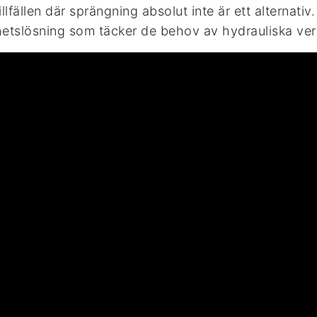
llfällen där sprängning absolut inte är ett alternati
hetslösning som täcker de behov av hydrauliska ve