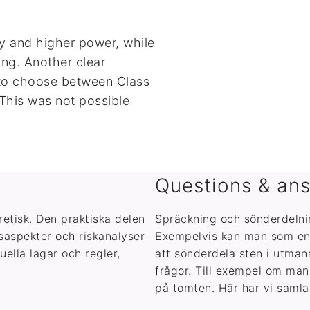
ty and higher power, while
ing. Another clear
y to choose between Class
 This was not possible
Questions & an
retisk. Den praktiska delen
Spräckning och sönderdelni
tsaspekter och riskanalyser
Exempelvis kan man som ent
ella lagar och regler,
att sönderdela sten i utma
frågor. Till exempel om man
på tomten. Här har vi samla