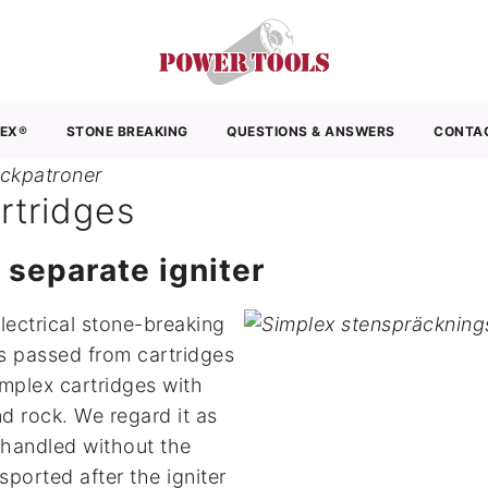
för spräckning av berg, sten och betong. Vi
SKIP TO CONTENT
er och effektivt entreprenadarbete!
LEX®
STONE BREAKING
QUESTIONS & ANSWERS
CONTA
rtridges
separate igniter
lectrical stone-breaking
s passed from cartridges
implex cartridges with
nd rock. We regard it as
 handled without the
nsported after the igniter