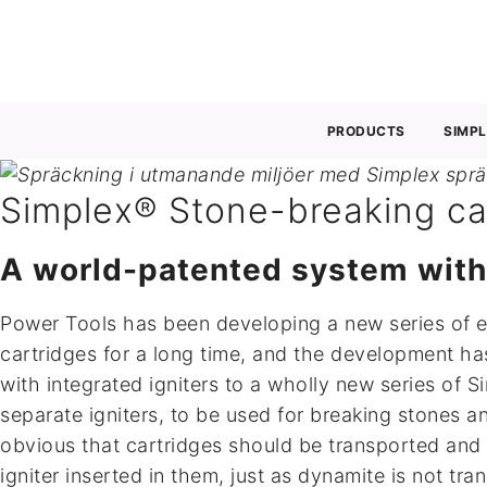
Power Tools levererar marknadsledande lösningar 
jobbar endast med väl utvalda varumärken för säk
PRODUCTS
SIMP
Simplex® Stone-breaking ca
A world-patented system with 
Power Tools has been developing a new series of e
cartridges for a long time, and the development ha
with integrated igniters to a wholly new series of S
separate igniters, to be used for breaking stones a
obvious that cartridges should be transported and
igniter inserted in them, just as dynamite is not tra