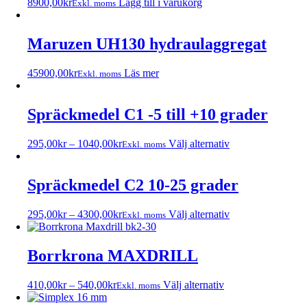
8900,00
kr
Lägg till i varukorg
Exkl. moms
Maruzen UH130 hydraulaggregat
45900,00
kr
Läs mer
Exkl. moms
Spräckmedel C1 -5 till +10 grader
295,00
kr
–
1040,00
kr
Välj alternativ
Exkl. moms
Spräckmedel C2 10-25 grader
295,00
kr
–
4300,00
kr
Välj alternativ
Exkl. moms
Borrkrona MAXDRILL
410,00
kr
–
540,00
kr
Välj alternativ
Exkl. moms