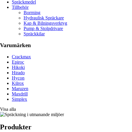
Spräckmedel
Tillbehör
Borrning
Hydraulisk Spräckare
Kap & Bilningsverktyg
Pump & Stolpdrivare
Spräckkilar
Varumärken
Crackmax
Epiroc
Hikoki
Hirado
Hycon
Kilrox
Maruzen
Maxdrill
Simplex
Visa alla
Produkter