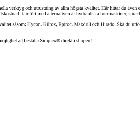
a verktyg och utrustning av allra högsta kvalitet. Här hittar du även e
riftskostnad. Jämfört med alternativen är hydrauliska borrmaskiner, spr
alitet såsom; Hycon, Kilrox, Epiroc, Maxdrill och Hirado. Ska du utföra
möjlighet att beställa Simplex® direkt i shopen!