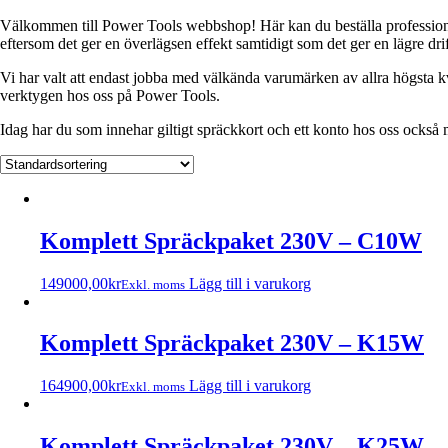
Välkommen till Power Tools webbshop! Här kan du beställa professionell
eftersom det ger en överlägsen effekt samtidigt som det ger en lägre d
Vi har valt att endast jobba med välkända varumärken av allra högsta kv
verktygen hos oss på Power Tools.
Idag har du som innehar giltigt spräckkort och ett konto hos oss också 
Komplett Spräckpaket 230V – C10W
149000,00
kr
Lägg till i varukorg
Exkl. moms
Komplett Spräckpaket 230V – K15W
164900,00
kr
Lägg till i varukorg
Exkl. moms
Komplett Spräckpaket 230V – K25W