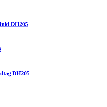
inkl DH205
5
ndtag DH205