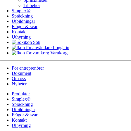
Spräckmedel
Tillbehör
Simplex®
Spräckning
Utbildningar
Frågor & svar
Kontakt
Uthyrning
Sök
Logga in
Varukorg
För entreprenörer
Dokument
Om oss
Nyheter
Produkter
Simplex®
Spräckning
Utbildningar
Frågor & svar
Kontakt
Uthyrning