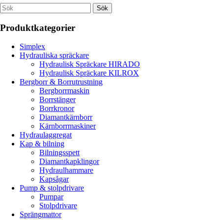
Produktkategorier
Simplex
Hydrauliska spräckare
Hydraulisk Spräckare HIRADO
Hydraulisk Spräckare KILROX
Bergborr & Borrutrustning
Bergborrmaskin
Borrstänger
Borrkronor
Diamantkärnborr
Kärnborrmaskiner
Hydraulaggregat
Kap & bilning
Bilningsspett
Diamantkapklingor
Hydraulhammare
Kapsågar
Pump & stolpdrivare
Pumpar
Stolpdrivare
Sprängmattor