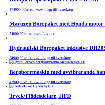
174900,00
kr
Lägg till i varukorg
Exkl. moms
Maruzen Borrpaket med Honda motor 
74900,00
kr
Läs mer
Exkl. moms
Hydrauliskt Borrpaket inklusive DH20
74900,00
kr
Lägg till i varukorg
Exkl. moms
Bergborrmaskin med avvibrerande ha
43900,00
kr
Lägg till i varukorg
Exkl. moms
Tryck/Flödesdelare, HFD