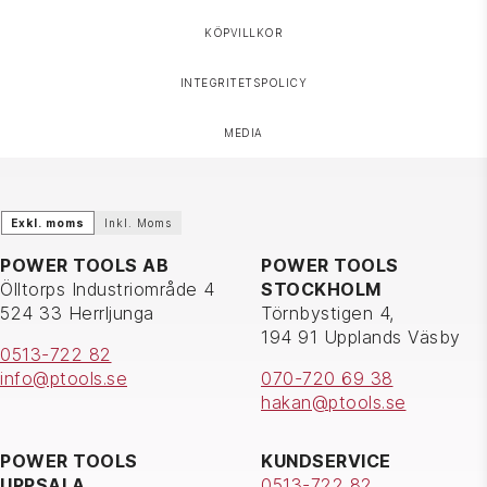
KÖPVILLKOR
INTEGRITETSPOLICY
MEDIA
Exkl. moms
Inkl. Moms
POWER TOOLS AB
POWER TOOLS
Ölltorps Industriområde 4
STOCKHOLM
524 33 Herrljunga
Törnbystigen 4,
194 91 Upplands Väsby
0513-722 82
info@ptools.se
070-720 69 38
hakan@ptools.se
POWER TOOLS
KUNDSERVICE
UPPSALA
0513-722 82