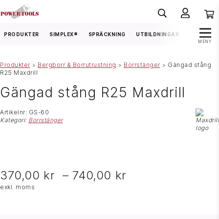
PRODUKTER
SIMPLEX®
SPRÄCKNING
UTBILDNINGAR
FRÅGOR &
MENY
Produkter
Bergborr & Borrutrustning
Borrstänger
Gängad stång
>
>
>
R25 Maxdrill
Gängad stång R25 Maxdrill
Artikelnr:
GS-60
Kategori:
Borrstänger
370,00
kr
–
740,00
kr
exkl. moms