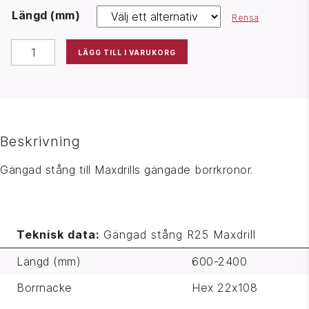
Längd (mm)
Rensa
GÄNGAD STÅNG R25 MAXDRILL MÄNGD
LÄGG TILL I VARUKORG
Beskrivning
Gängad stång till Maxdrills gängade borrkronor.
Teknisk data:
Gängad stång R25 Maxdrill
Längd (mm)
600-2400
Borrnacke
Hex 22x108