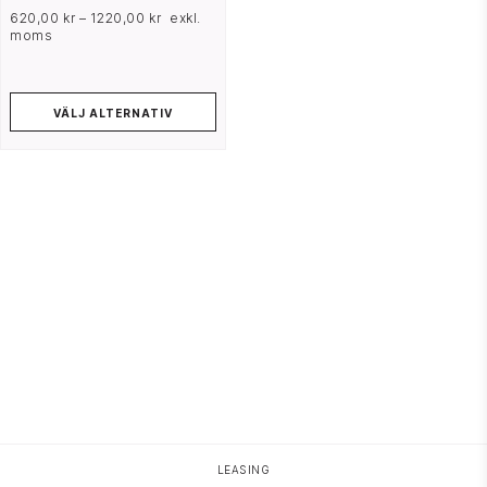
620,00
kr
–
1220,00
kr
exkl.
moms
VÄLJ ALTERNATIV
HOPPA TILL INNEHÅLL
LEASING