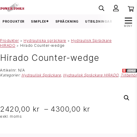
PRODUKTER
SIMPLEX®
SPRÄCKNING
UTBILDNINGAR
FRÅGOR &
MENY
Produkter
Hydrauliska spräckare
Hydraulisk Spräckare
>
>
HIRADO
Hirado Counter-wedge
>
Hirado Counter-wedge
Artikelnr:
N/A
Kategorier:
Hydraulisk Spräckare
,
Hydraulisk Spräckare HIRADO
,
Tillbehör
2420,00
kr
–
4300,00
kr
exkl. moms