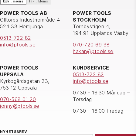
Exkl. moms
Inkl. Moms
POWER TOOLS AB
POWER TOOLS
Ölltorps Industriområde 4
STOCKHOLM
524 33 Herrljunga
Törnbystigen 4,
194 91 Upplands Väsby
0513-722 82
info@ptools.se
070-720 69 38
hakan@ptools.se
POWER TOOLS
KUNDSERVICE
UPPSALA
0513-722 82
Kyrkogårdsgatan 23,
info@ptools.se
753 12 Uppsala
07:30 – 16:30 Måndag –
070-568 01 20
Torsdag
jonny@ptools.se
07:30 – 16:00 Fredag
NYHETSBREV