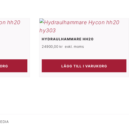
HYDRAULHAMMARE HH20
24900,00
kr
exkl. moms
KORG
LÄGG TILL I VARUKORG
EDIA