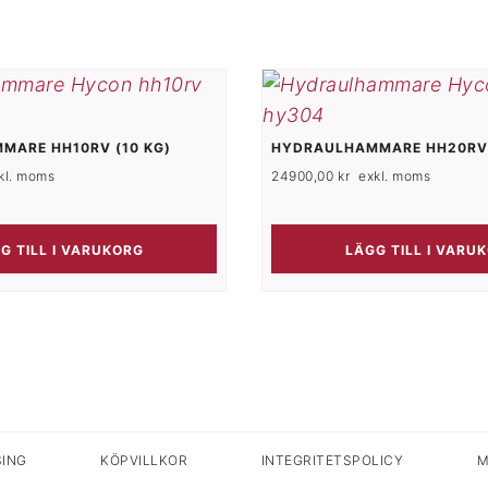
MARE HH10RV (10 KG)
HYDRAULHAMMARE HH20RV
kl. moms
24900,00
kr
exkl. moms
G TILL I VARUKORG
LÄGG TILL I VARU
HOPPA TILL INNEHÅLL
SING
KÖPVILLKOR
INTEGRITETSPOLICY
M