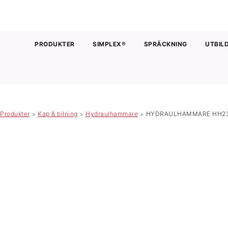
PRODUKTER
SIMPLEX®
SPRÄCKNING
UTBIL
Produkter
Kap & bilning
Hydraulhammare
HYDRAULHAMMARE HH2
>
>
>