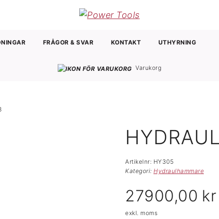
HOPPA TILL INNEHÅLL
DNINGAR
FRÅGOR & SVAR
KONTAKT
UTHYRNING
Varukorg
3
HYDRAU
Artikelnr:
HY305
Kategori:
Hydraulhammare
27900,00
kr
exkl. moms