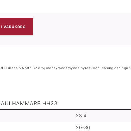
 MÄNGD
L I VARUKORG
O Finans & North 62 erbjuder skräddarsydda hyres- och leasinglösningar.
RAULHAMMARE HH23
23.4
20-30