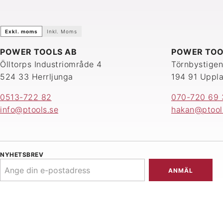
Exkl. moms
Inkl. Moms
POWER TOOLS AB
POWER TOO
Ölltorps Industriområde 4
Törnbystigen
524 33 Herrljunga
194 91 Uppl
0513-722 82
070-720 69 
info@ptools.se
hakan@ptool
NYHETSBREV