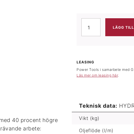
HYDRAULHAMMARE HH23
LÄGG TIL
LEASING
Power Tools i samarbete med GR
Läs mer om leasing här
.
Teknisk data:
HYD
Vikt (kg)
med 40 procent högre
rävande arbete:
Oljeflöde (l/m)