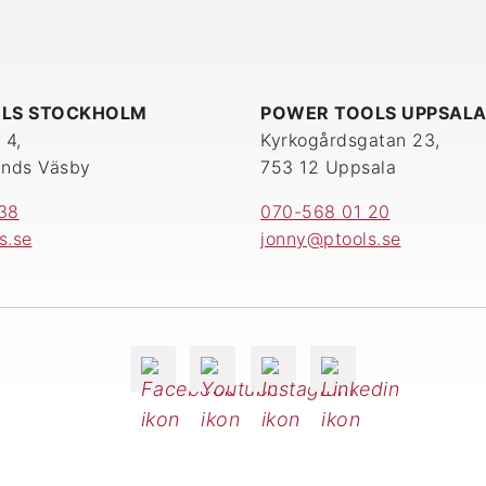
LS STOCKHOLM
POWER TOOLS UPPSAL
 4,
Kyrkogårdsgatan 23,
ands Väsby
753 12 Uppsala
38
070-568 01 20
s.se
jonny@ptools.se