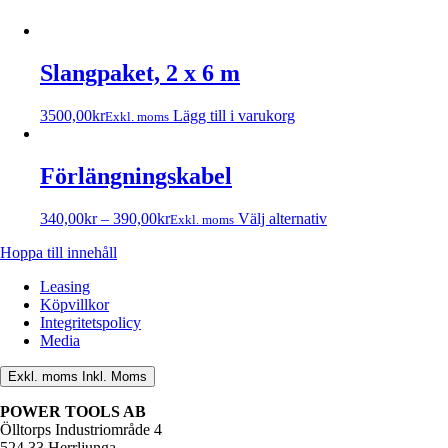
Slangpaket, 2 x 6 m
3500,00
kr
Lägg till i varukorg
Exkl. moms
Förlängningskabel
340,00
kr
–
390,00
kr
Välj alternativ
Exkl. moms
Hoppa till innehåll
Leasing
Köpvillkor
Integritetspolicy
Media
Exkl. moms
Inkl. Moms
POWER TOOLS AB
Ölltorps Industriområde 4
524 33 Herrljunga