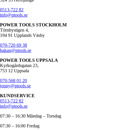
0513-722 82
info@ptools.se
POWER TOOLS STOCKHOLM
Törnbystigen 4,
194 91 Upplands Väsby
070-720 69 38
hakan@ptools.se
POWER TOOLS UPPSALA
Kyrkogårdsgatan 23,
753 12 Uppsala
070-568 01 20
jonny@ptools.se
KUNDSERVICE
0513-722 82
info@ptools.se
07:30 – 16:30 Måndag – Torsdag
07:30 – 16:00 Fredag