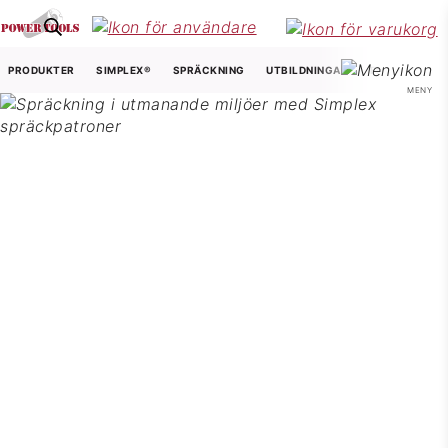
PRODUKTER
SIMPLEX®
SPRÄCKNING
UTBILDNINGAR
FRÅGOR & SV
MENY
Berg- och
stenspräckning