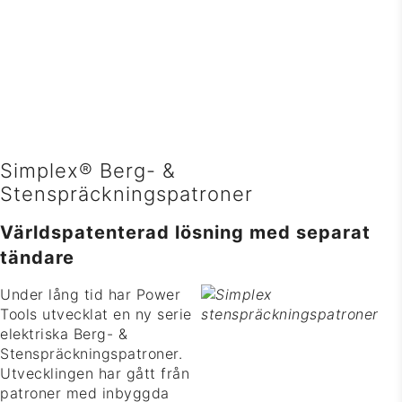
Power Tools levererar marknadsledande lösningar för
spräckning av berg, sten och betong. Vi jobbar endast med väl
utvalda varumärken för säkert och effektivt
entreprenadarbete!
Simplex® Berg- &
Stenspräckningspatroner
Världspatenterad lösning med separat
tändare
Under lång tid har Power
Tools utvecklat en ny serie
elektriska Berg- &
Stenspräckningspatroner.
Utvecklingen har gått från
patroner med inbyggda