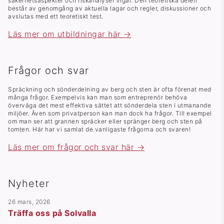
säkerhetsaspekter och riskanalyser ingår. Den teoretiska delen
består av genomgång av aktuella lagar och regler, diskussioner och
avslutas med ett teoretiskt test.
Läs mer om utbildningar här →
Frågor och svar
Spräckning och sönderdelning av berg och sten är ofta förenat med
många frågor. Exempelvis kan man som entreprenör behöva
överväga det mest effektiva sättet att sönderdela sten i utmanande
miljöer. Även som privatperson kan man dock ha frågor. Till exempel
om man ser att grannen spräcker eller spränger berg och sten på
tomten. Här har vi samlat de vanligaste frågorna och svaren!
Läs mer om frågor och svar här →
Nyheter
26 mars, 2026
Träffa oss på Solvalla