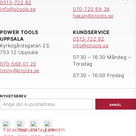
0513-722 82
info@ptools.se
070-720 69 38
hakan@ptools.se
POWER TOOLS
KUNDSERVICE
UPPSALA
0513-722 82
Kyrkogårdsgatan 23,
info@ptools.se
753 12 Uppsala
07:30 – 16:30 Måndag –
070-568 01 20
Torsdag
jonny@ptools.se
07:30 – 16:00 Fredag
NYHETSBREV